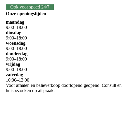
Ook voor spoed 24/7
Onze openingstijden
maandag
9
:
00
–
18
:
00
dinsdag
9
:
00
–
18
:
00
woensdag
9
:
00
–
18
:
00
donderdag
9
:
00
–
18
:
00
vrijdag
9
:
00
–
18
:
00
zaterdag
10
:
00
–
13
:
00
Voor afhalen en balieverkoop doorlopend geopend. Consult en
huisbezoeken op afspraak.